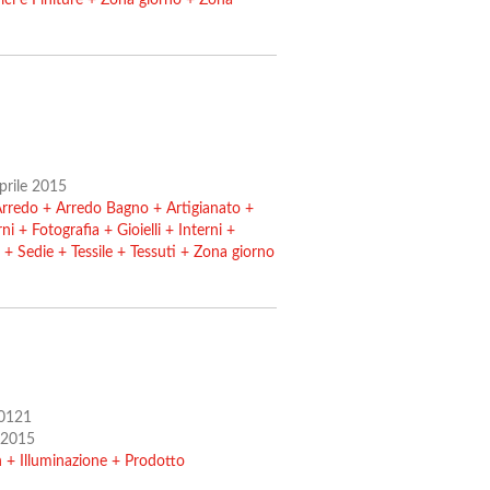
ici e Finiture
+
Zona giorno
+
Zona
Aprile 2015
rredo
+
Arredo Bagno
+
Artigianato
+
rni
+
Fotografia
+
Gioielli
+
Interni
+
+
Sedie
+
Tessile
+
Tessuti
+
Zona giorno
20121
e 2015
n
+
Illuminazione
+
Prodotto