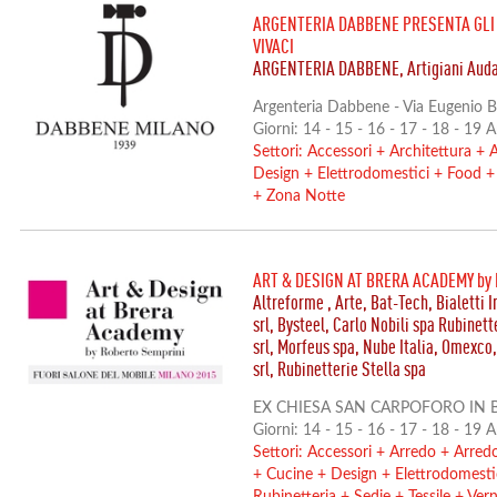
ARGENTERIA DABBENE PRESENTA GLI A
VIVACI
ARGENTERIA DABBENE, Artigiani Auda
Argenteria Dabbene - Via Eugenio B
Giorni: 14 - 15 - 16 - 17 - 18 - 19 
Settori:
Accessori
+
Architettura
+
A
Design
+
Elettrodomestici
+
Food
+
Zona Notte
ART & DESIGN AT BRERA ACADEMY by 
Altreforme , Arte, Bat-Tech, Bialetti
srl, Bysteel, Carlo Nobili spa Rubinett
srl, Morfeus spa, Nube Italia, Omexco,
srl, Rubinetterie Stella spa
EX CHIESA SAN CARPOFORO IN B
Giorni: 14 - 15 - 16 - 17 - 18 - 19 
Settori:
Accessori
+
Arredo
+
Arred
+
Cucine
+
Design
+
Elettrodomesti