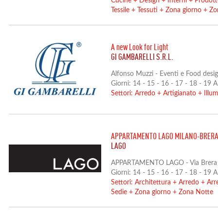
Cucine
+
Design
+
Interni
+
Prodot
Tessile
+
Tessuti
+
Zona giorno
+
Zo
A new Look for Light
GI GAMBARELLI S.R.L.
Alfonso Muzzi - Eventi e Food desig
Giorni: 14 - 15 - 16 - 17 - 18 - 19 
Settori:
Arredo
+
Artigianato
+
Illu
APPARTAMENTO LAGO MILANO-BRER
LAGO
APPARTAMENTO LAGO - Via Brera
Giorni: 14 - 15 - 16 - 17 - 18 - 19 
Settori:
Architettura
+
Arredo
+
Arr
Sedie
+
Zona giorno
+
Zona Notte