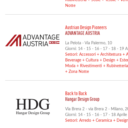
Rubinetteria
+
Sedie
+
Tessile
+
Vern
Notte
Austrian Design Pioneers
ADVANTAGE AUSTRIA
La Pelota - Via Palermo, 10
Giorni: 14 - 15 - 16 - 17 - 18 - 19 
Settori:
Accessori
+
Architettura
+
A
Beverage
+
Cultura
+
Design
+
Este
Moda
+
Rivestimenti
+
Rubinetteria
+
Zona Notte
Back to Back
Hangar Design Group
Via Brera 2 - via Brera 2 - Milano, 
Giorni: 14 - 15 - 16 - 17 - 18 April
Settori:
Arredo
+
Ceramica
+
Desig