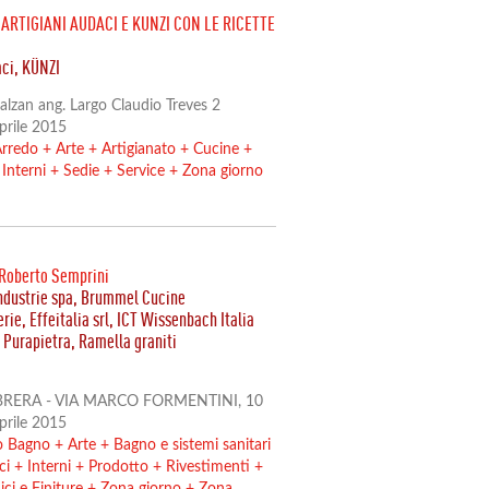
RTIGIANI AUDACI E KUNZI CON LE RICETTE
ci, KÜNZI
alzan ang. Largo Claudio Treves 2
Aprile 2015
rredo
+
Arte
+
Artigianato
+
Cucine
+
+
Interni
+
Sedie
+
Service
+
Zona giorno
Roberto Semprini
 Industrie spa, Brummel Cucine
erie, Effeitalia srl, ICT Wissenbach Italia
 Purapietra, Ramella graniti
RERA - VIA MARCO FORMENTINI, 10
Aprile 2015
o Bagno
+
Arte
+
Bagno e sistemi sanitari
ci
+
Interni
+
Prodotto
+
Rivestimenti
+