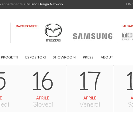
bo appartenente a
Milano Design Network
LING
PROGETTI
ESPOSITORI
SHOWROOM
PRESS
ABOUT
STRICT
INSTAGRAM FEED
CONTATTI
E
APRILE
APRILE
A
ledì
Giovedì
Venerdì
S