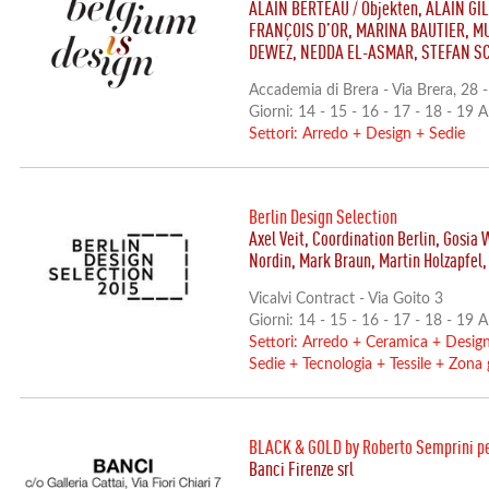
ALAIN BERTEAU / Objekten, ALAIN GIL
FRANÇOIS D’OR, MARINA BAUTIER, M
DEWEZ, NEDDA EL-ASMAR, STEFAN S
Accademia di Brera - Via Brera, 28
Giorni: 14 - 15 - 16 - 17 - 18 - 19 
Settori:
Arredo
+
Design
+
Sedie
Berlin Design Selection
Axel Veit, Coordination Berlin, Gosia 
Nordin, Mark Braun, Martin Holzapfel
Vicalvi Contract - Via Goito 3
Giorni: 14 - 15 - 16 - 17 - 18 - 19 
Settori:
Arredo
+
Ceramica
+
Desig
Sedie
+
Tecnologia
+
Tessile
+
Zona 
BLACK & GOLD by Roberto Semprini p
Banci Firenze srl