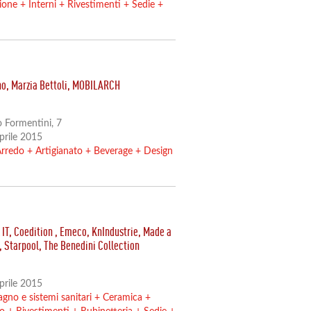
zione
+
Interni
+
Rivestimenti
+
Sedie
+
ino, Marzia Bettoli, MOBILARCH
o Formentini, 7
Aprile 2015
rredo
+
Artigianato
+
Beverage
+
Design
 IT, Coedition , Emeco, KnIndustrie, Made a
, Starpool, The Benedini Collection
Aprile 2015
gno e sistemi sanitari
+
Ceramica
+