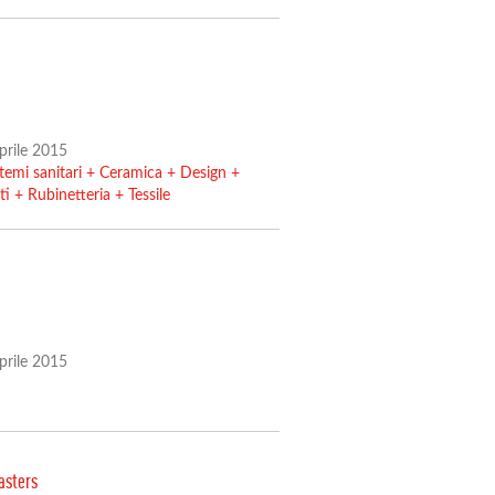
Aprile 2015
temi sanitari
+
Ceramica
+
Design
+
ti
+
Rubinetteria
+
Tessile
Aprile 2015
asters