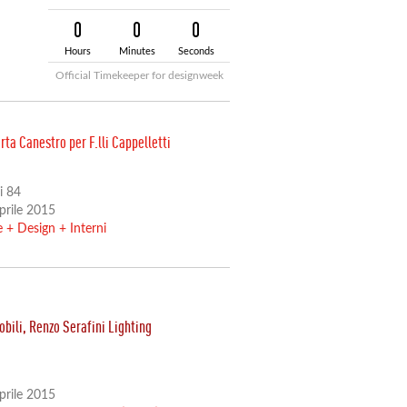
0
0
0
Hours
Minutes
Seconds
Official Timekeeper for designweek
a Canestro per F.lli Cappelletti
i 84
Aprile 2015
e
+
Design
+
Interni
bili, Renzo Serafini Lighting
Aprile 2015