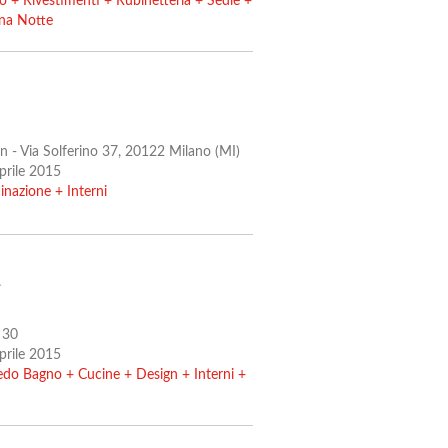
to
+
Rivestimenti
+
Rubinetteria
+
Sedie
+
na Notte
n - Via Solferino 37, 20122 Milano (MI)
Aprile 2015
minazione
+
Interni
A
 30
Aprile 2015
edo Bagno
+
Cucine
+
Design
+
Interni
+