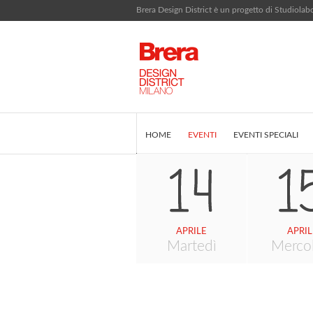
Brera Design District è un progetto di Studiola
HOME
EVENTI
EVENTI SPECIALI
EDITORIALE
COS'È BRERA DESIGN DI
APRILE
APRIL
Martedì
Merco