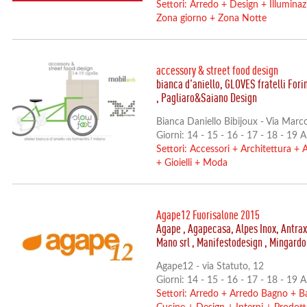
Settori:
Arredo
+
Design
+
Illumina
Zona giorno
+
Zona Notte
accessory & street food design
bianca d'aniello, GLOVES fratelli For
, Pagliaro&Saiano Design
Bianca Daniello Bibijoux - Via Marc
Giorni: 14 - 15 - 16 - 17 - 18 - 19 
Settori:
Accessori
+
Architettura
+
A
+
Gioielli
+
Moda
Agape12 Fuorisalone 2015
Agape , Agapecasa, Alpes Inox, Antrax
Mano srl , Manifestodesign , Mingardo
Agape12 - via Statuto, 12
Giorni: 14 - 15 - 16 - 17 - 18 - 19 
Settori:
Arredo
+
Arredo Bagno
+
Ba