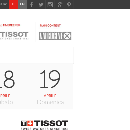
UA:
IT
EN
PRILE
APRILE
abato
Domenica