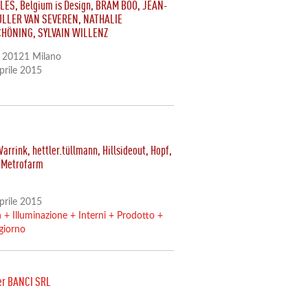
LES, Belgium is Design, BRAM BOO, JEAN-
ULLER VAN SEVEREN, NATHALIE
CHÖNING, SYLVAIN WILLENZ
 - 20121 Milano
Aprile 2015
Warrink, hettler.tüllmann, Hillsideout, Hopf,
, Metrofarm
Aprile 2015
n
+
Illuminazione
+
Interni
+
Prodotto
+
giorno
er BANCI SRL