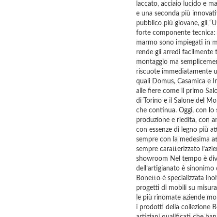
laccato, acciaio lucido e 
e una seconda più innovativ
pubblico più giovane, gli “
forte componente tecnica: m
marmo sono impiegati in mod
rende gli arredi facilmente 
montaggio ma semplicement
riscuote immediatamente un
quali Domus, Casamica e Int
alle fiere come il primo S
di Torino e il Salone del M
che continua. Oggi, con lo
produzione e riedita, con art
con essenze di legno più at
sempre con la medesima att
sempre caratterizzato l’az
showroom Nel tempo è diven
dell’artigianato è sinonimo d
Bonetto è specializzata inol
progetti di mobili su misu
le più rinomate aziende mobi
i prodotti della collezione 