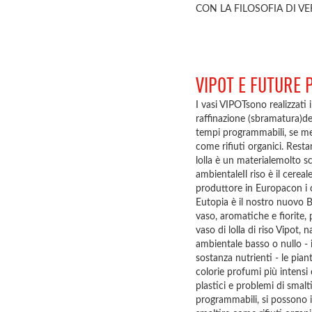
CON LA FILOSOFIA DI VE
VIPOT E FUTURE
I vasi VIPOTsono realizzati 
raffinazione (sbramatura)de
tempi programmabili, se mes
come rifiuti organici. Res
lolla è un materialemolto
ambientaleIl riso è il cerea
produttore in Europacon i c
Eutopia è il nostro nuovo Br
vaso, aromatiche e fiorite,
vaso di lolla di riso Vipot,
ambientale basso o nullo - i
sostanza nutrienti - le pian
colorie profumi più intensi
plastici e problemi di smalt
programmabili, si possono i