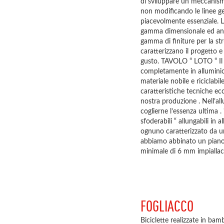
di sviluppare un meccanismo
non modificando le linee g
piacevolmente essenziale. 
gamma dimensionale ed anch
gamma di finiture per la stru
caratterizzano il progetto 
gusto. TAVOLO “ LOTO “ Il t
completamente in alluminio ,
materiale nobile e riciclab
caratteristiche tecniche ec
nostra produzione . Nell’al
coglierne l’essenza ultima .
sfoderabili “ allungabili i
ognuno caratterizzato da un
abbiamo abbinato un piano 
minimale di 6 mm impiallac
FOGLIACCO
Biciclette realizzate in bam