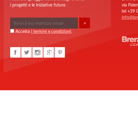
i progetti e le iniziative future.
via Pale
tel +39
info@bre
Accetta
i termini e condizioni
.