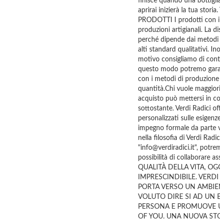
finisce quando una bottigl
aprirai inizierà la tua stori
PRODOTTI I prodotti con il
produzioni artigianali. La di
perché dipende dai metodi d
alti standard qualitativi. I
motivo consigliamo di conta
questo modo potremo garant
con i metodi di produzione t
quantità.Chi vuole maggiori
acquisto può mettersi in c
sottostante. Verdi Radici off
personalizzati sulle esigenz
impegno formale da parte v
nella filosofia di Verdi Radi
"info@verdiradici.it", potre
possibilità di collaborar
QUALITÀ DELLA VITA, OG
IMPRESCINDIBILE. VERD
PORTA VERSO UN AMBIE
VOLUTO DIRE SI AD UN 
PERSONA E PROMUOVE UN
OF YOU. UNA NUOVA ST