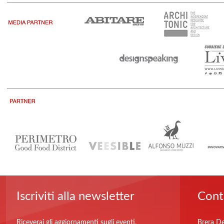
Iscriviti alla newsletter
Cont
Riceverai gli aggiornamenti sugli eventi,
Brera De