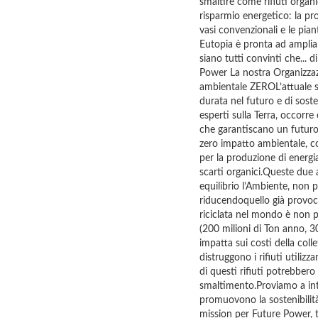
smaltire come rifiuti organi
risparmio energetico: la pr
vasi convenzionali e le pian
Eutopia è pronta ad ampliar
siano tutti convinti che...
Power La nostra Organizza
ambientale ZEROL’attuale s
durata nel futuro e di sost
esperti sulla Terra, occorr
che garantiscano un futuro 
zero impatto ambientale, com
per la produzione di energi
scarti organici.Queste due
equilibrio l’Ambiente, non
riducendoquello già provoca
riciclata nel mondo è non p
(200 milioni di Ton anno, 
impatta sui costi della collet
distruggono i rifiuti utiliz
di questi rifiuti potrebbero
smaltimento.Proviamo a int
promuovono la sostenibilità,
mission per Future Power, t