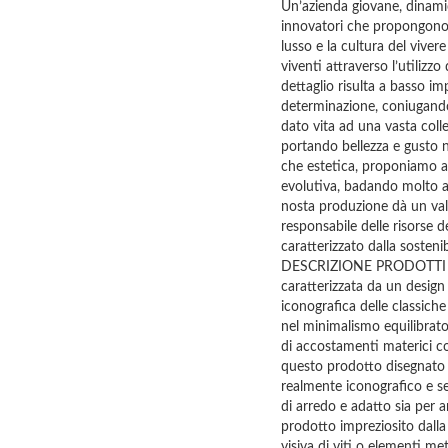
Un’azienda giovane, dinami
innovatori che propongono 
lusso e la cultura del vivere
viventi attraverso l’utilizzo
dettaglio risulta a basso 
determinazione, coniuga
dato vita ad una vasta col
portando bellezza e gusto n
che estetica, proponiamo al
evolutiva, badando molto al 
nosta produzione dà un val
responsabile delle risorse 
caratterizzato dalla sosteni
DESCRIZIONE PRODOTTI E
caratterizzata da un desig
iconografica delle classich
nel minimalismo equilibrato 
di accostamenti materici co
questo prodotto disegnato
realmente iconografico e se
di arredo e adatto sia per
prodotto impreziosito dalla
visiva di viti o elementi met