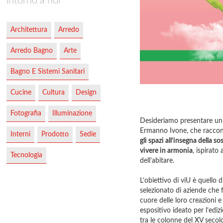
intorno a noi
Architettura
Arredo
Arredo Bagno
Arte
Bagno E Sistemi Sanitari
Cucine
Cultura
Design
Fotografia
Illuminazione
Desideriamo presentare un 
Ermanno Ivone, che racco
Interni
Prodotto
Sedie
gli spazi all’insegna della s
vivere in armonia
, ispirato
Tecnologia
dell’abitare.
L’obiettivo di viU è quello d
selezionato di aziende che f
cuore delle loro creazioni e 
espositivo ideato per l’edi
tra le colonne del XV secol