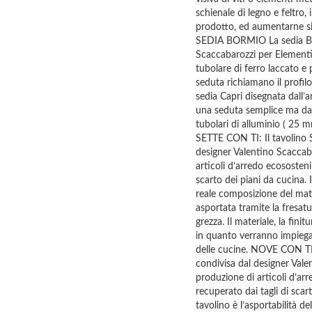
schienale di legno e feltro,
prodotto, ed aumentarne sia 
SEDIA BORMIO La sedia Bor
Scaccabarozzi per Elementi
tubolare di ferro laccato e p
seduta richiamano il profilo
sedia Capri disegnata dall’
una seduta semplice ma dal
tubolari di alluminio ( 25 m
SETTE CON TI: Il tavolino S
designer Valentino Scaccaba
articoli d’arredo ecososteni
scarto dei piani da cucina. 
reale composizione del mater
asportata tramite la fresat
grezza. Il materiale, la fini
in quanto verranno impiegat
delle cucine. NOVE CON TI: 
condivisa dal designer Vale
produzione di articoli d’ar
recuperato dai tagli di scar
tavolino è l’asportabilità de