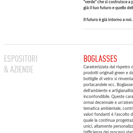
“verde” che si costruisce a p
già il tuo futuro e quello de
Il futuro è già intorno a noi.
ESPOSITORI
BOGLASSES
& AZIENDE
Caratterizzata dal rispetto d
prodotti originali green e d
bottiglie di vetro si rinvent
portacandele ecc. Boglasse
dell’ambiente e artigianalità,
inconfondibile. Queste carat
ormai decennale e un’atten
tematica ambientale, contri
valori fondanti è l’ascolto d
quale la continua progettaz
unici, altamente personalizz
l’efficienza dei processi st