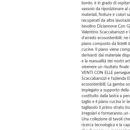
bordo, è in grado di ospitar
vassoio da riposizionare al 
materiali, finiture e colori
recuperati da altre lavora
tavolino Diciannove Con Gi 
Valentino Scaccabarozzi e l
d’arredo ecosostenibili; ne
piano composto da listelli d
cucine. Il piano viene com
derivanti dal materiale disp
e la manualità dei nostri a
ottenere un risultato final
VENTI CON ELLE persegue la
Scaccabarozzi e l’azienda El
ecosostenibili. La gamba s
impiegato a supporto della l
costituito dalla lastra a pe
taglio e il piano cucina in 
tagliando il primo strato inc
irregolari e formeranno un
Una collezione di tavoli che 
ricerca tecnologica e la ca