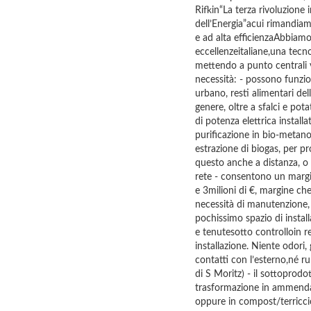
Rifkin“La terza rivoluzione
dell’Energia”acui rimand
e ad alta efficienzaAbbiamo
eccellenzeitaliane,una tecn
mettendo a punto centrali 
necessità: - possono funzion
urbano, resti alimentari del
genere, oltre a sfalci e pot
di potenza elettrica instal
purificazione in bio-metano
estrazione di biogas, per pro
questo anche a distanza, o 
rete - consentono un margi
e 3milioni di €, margine che 
necessità di manutenzione, 
pochissimo spazio di insta
e tenutesotto controlloin 
installazione. Niente odori,
contatti con l’esterno,né r
di S Moritz) - il sottoprod
trasformazione in ammendant
oppure in compost/terricci