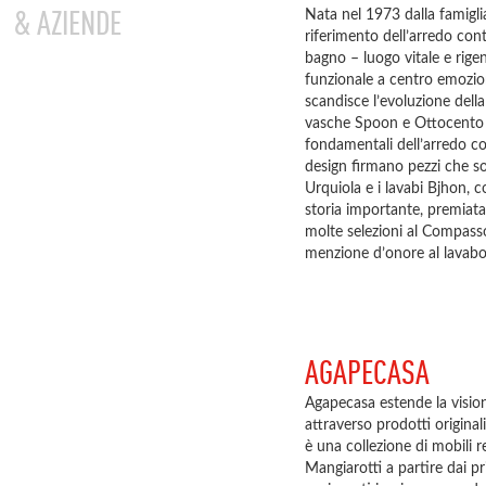
& AZIENDE
Nata nel 1973 dalla famigli
riferimento dell’arredo co
bagno – luogo vitale e rige
funzionale a centro emozion
scandisce l’evoluzione dell
vasche Spoon e Ottocento 
fondamentali dell’arredo c
design firmano pezzi che so
Urquiola e i lavabi Bjhon, 
storia importante, premiata
molte selezioni al Compasso
menzione d’onore al lavabo N
AGAPECASA
Agapecasa estende la visio
attraverso prodotti originali
è una collezione di mobili 
Mangiarotti a partire dai pri