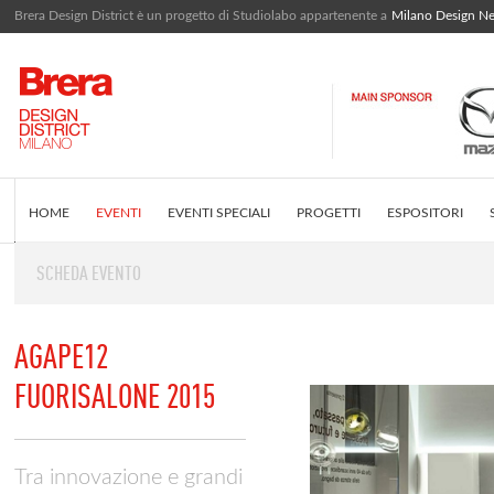
Brera Design District è un progetto di Studiolabo appartenente a
Milano Design N
HOME
EVENTI
EVENTI SPECIALI
PROGETTI
ESPOSITORI
SCHEDA EVENTO
EDITORIALE
COS'È BRERA DESIGN DISTRICT
INSTAGRAM FEED
AGAPE12
FUORISALONE 2015
Tra innovazione e grandi