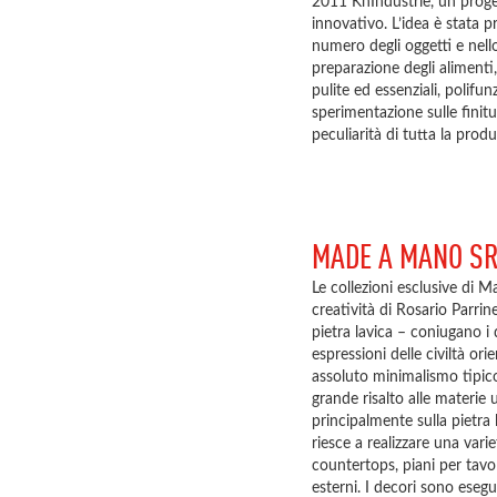
2011 KnIndustrie, un proget
innovativo. L’idea è stata pr
numero degli oggetti e nello
preparazione degli alimenti,
pulite ed essenziali, polifun
sperimentazione sulle finitu
peculiarità di tutta la prod
MADE A MANO S
Le collezioni esclusive di 
creatività di Rosario Parrinel
pietra lavica – coniugano i 
espressioni delle civiltà orie
assoluto minimalismo tipico 
grande risalto alle materie 
principalmente sulla pietr
riesce a realizzare una varie
countertops, piani per tavol
esterni. I decori sono esegu