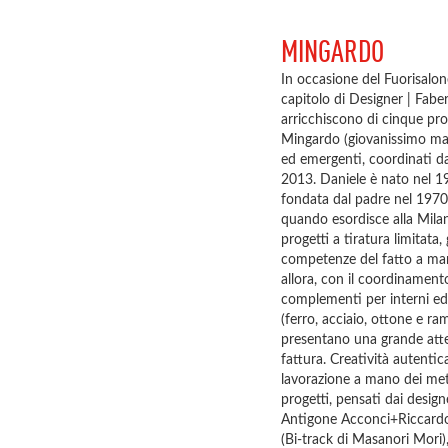
MINGARDO
In occasione del Fuorisalon
capitolo di Designer | Faber,
arricchiscono di cinque pro
Mingardo (giovanissimo mak
ed emergenti, coordinati da
2013. Daniele è nato nel 19
fondata dal padre nel 1970
quando esordisce alla Mila
progetti a tiratura limitata, 
competenze del fatto a ma
allora, con il coordinament
complementi per interni ed e
(ferro, acciaio, ottone e ram
presentano una grande attenzi
fattura. Creatività autentica
lavorazione a mano dei meta
progetti, pensati dai design
Antigone Acconci+Riccardo B
(Bi-track di Masanori Mori),