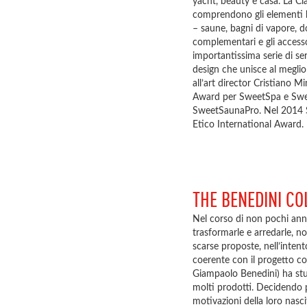
yacht, beauty e casa. La Cl
comprendono gli elementi ba
– saune, bagni di vapore, doc
complementari e gli accesso
importantissima serie di ser
design che unisce al meglio 
all’art director Cristiano 
Award per SweetSpa e Swee
SweetSaunaPro. Nel 2014 
Etico International Award.
THE BENEDINI CO
Nel corso di non pochi anni 
trasformarle e arredarle, n
scarse proposte, nell’inten
coerente con il progetto co
Giampaolo Benedini) ha studi
molti prodotti. Decidendo po
motivazioni della loro nasci