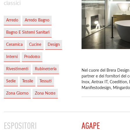
classici
Arredo
Arredo Bagno
Bagno E Sistemi Sanitari
Ceramica
Cucine
Design
Interni
Prodotto
Rivestimenti
Rubinetteria
Nel cuore del Brera Design D
partner e dei fornitori de
Sedie
Tessile
Tessuti
Inox, Antrax IT, Coedition
Manifestodesign, Mingardo,
Zona Giorno
Zona Notte
ESPOSITORI
AGAPE