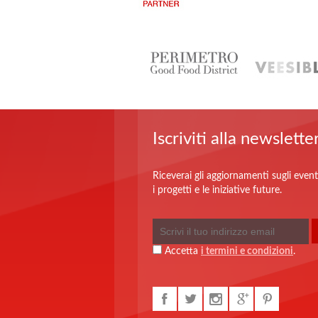
Iscriviti alla newslette
Riceverai gli aggiornamenti sugli event
i progetti e le iniziative future.
Accetta
i termini e condizioni
.