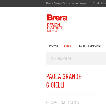
Brera Design District è un progetto di Studiola
HOME
EVENTI
EVENTI SPECIALI
SCHEDA EVENTO
EDITORIALE
COS'È BRERA DESIGN DI
PAOLA GRANDE
GIOIELLI
Gioielli dal tratto