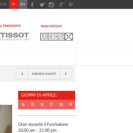
UA:
IT
EN
AGENDA EVENTI
GIORNI DI APRILE:
14
15
16
17
18
19
Orari durante il Fuorisalone:
10.00 am - 21.00 pm