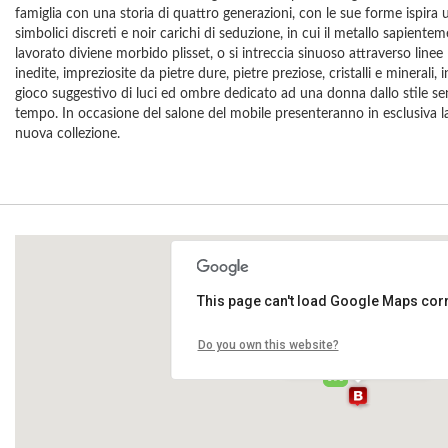
famiglia con una storia di quattro generazioni, con le sue forme ispira u
simbolici discreti e noir carichi di seduzione, in cui il metallo sapiente
lavorato diviene morbido plisset, o si intreccia sinuoso attraverso linee
inedite, impreziosite da pietre dure, pietre preziose, cristalli e minerali, 
gioco suggestivo di luci ed ombre dedicato ad una donna dallo stile se
tempo. In occasione del salone del mobile presenteranno in esclusiva l
nuova collezione.
This page can't load Google Maps corr
Paola Grande gioielli
Do you own this website?
Via Statuto, 18