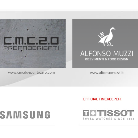
www.cmcduepuntozero.com
www.alfonsomuzzi.it