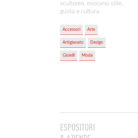
scultoreo, evocano stile,
gusto e cultura.
Accessori
Arte
Artigianato
Design
Gioielli
Moda
ESPOSITORI