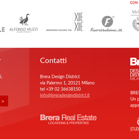
r
Contatti
i,
Brera Design District
via Palermo 1, 20121 Milano
tel +39 02 36638150
BRE
info@breradesigndistrict.it
Un p
appa