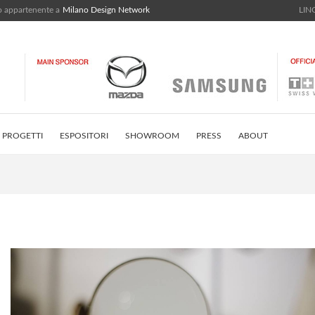
bo appartenente a
Milano Design Network
LING
PROGETTI
ESPOSITORI
SHOWROOM
PRESS
ABOUT
STRICT
INSTAGRAM FEED
CONTATTI