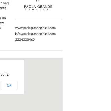
niversi
mente
in un
nza
www.paolagrandegioielli.com
a
info@paolagrandegioielli.com
3334330462
ectly.
OK