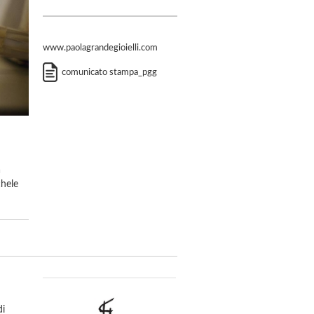
www.paolagrandegioielli.com
comunicato stampa_pgg
a
chele
di