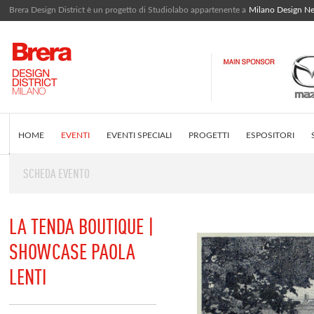
Brera Design District è un progetto di Studiolabo appartenente a
Milano Design N
HOME
EVENTI
EVENTI SPECIALI
PROGETTI
ESPOSITORI
SCHEDA EVENTO
EDITORIALE
COS'È BRERA DESIGN DISTRICT
INSTAGRAM FEED
LA TENDA BOUTIQUE |
SHOWCASE PAOLA
LENTI