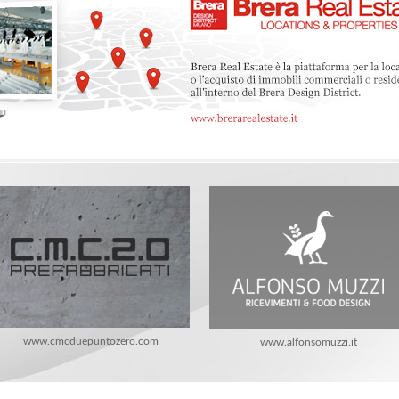
www.cmcduepuntozero.com
www.alfonsomuzzi.it