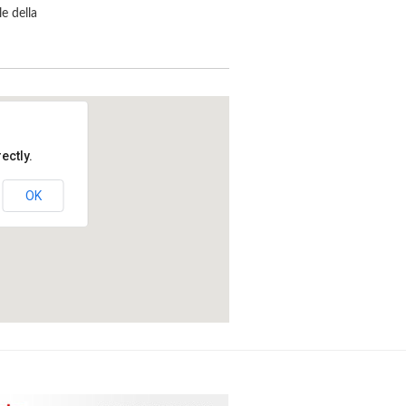
le della
ectly.
OK