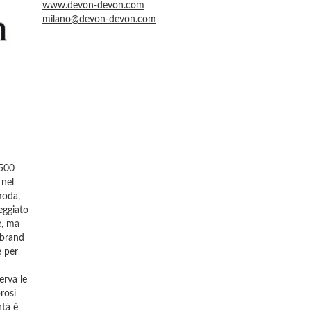
www.devon-devon.com
milano@devon-devon.com
 500
 nel
moda,
eggiato
e, ma
 brand
e per
erva le
rosi
ntà è