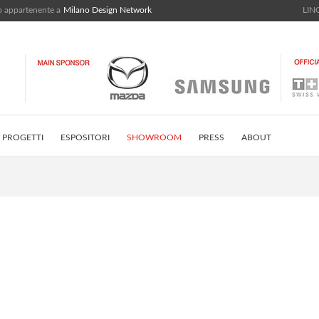
bo appartenente a
Milano Design Network
LING
PROGETTI
ESPOSITORI
SHOWROOM
PRESS
ABOUT
STRICT
INSTAGRAM FEED
CONTATTI