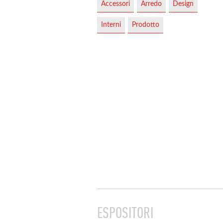
Accessori
Arredo
Design
Interni
Prodotto
ESPOSITORI