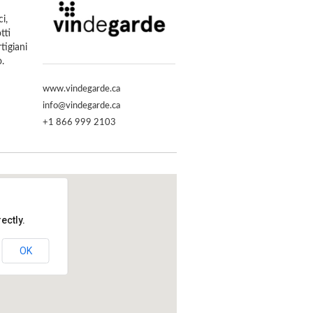
i,
tti
tigiani
o.
www.vindegarde.ca
info@vindegarde.ca
+1 866 999 2103
ectly.
OK