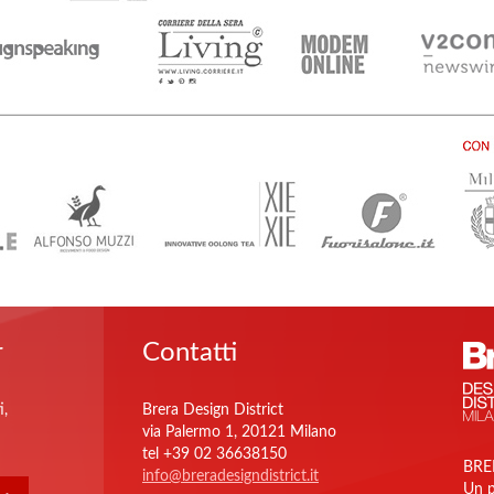
r
Contatti
i,
Brera Design District
via Palermo 1, 20121 Milano
tel +39 02 36638150
BRE
info@breradesigndistrict.it
Un p