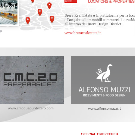
www.cmcduepuntozero.com
www.alfonsomuzzi.it