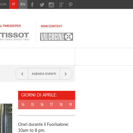
UA:
IT
EN
AGENDA EVENTI
GIORNI DI APRILE:
14
15
16
17
18
19
Orari durante il Fuorisalone:
10am to 8 pm.