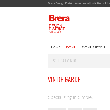
Brera Design District è un progetto di Studiola
HOME
EVENTI
EVENTI SPECIALI
SCHEDA EVENTO
EDITORIALE
COS'È BRERA DESIGN DI
VIN DE GARDE
Specializing in Simple.