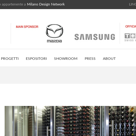
bo appartenente a
Milano Design Network
LING
PROGETTI
ESPOSITORI
SHOWROOM
PRESS
ABOUT
STRICT
INSTAGRAM FEED
CONTATTI