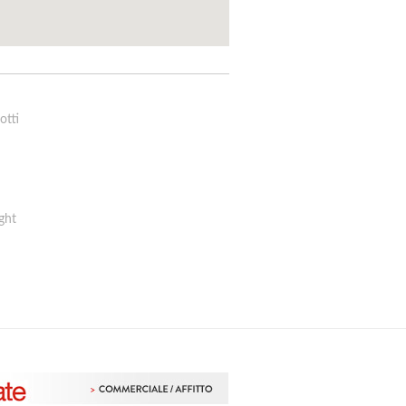
otti
ght