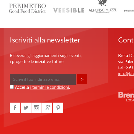
Iscriviti alla newsletter
Cont
Riceverai gli aggiornamenti sugli eventi,
Brera De
i progetti e le iniziative future.
via Pale
tel +39
info@bre
Accetta
i termini e condizioni
.