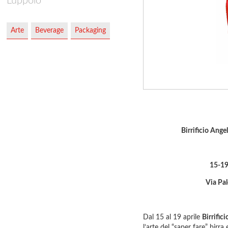
Luppolo”
Arte
Beverage
Packaging
Birrificio Ange
15-19
Via Pal
Dal 15 al 19 aprile
Birrific
l’arte del “saper fare” birra