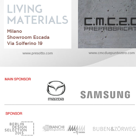
www.cmcduepuntozero.com
www.presotto.com