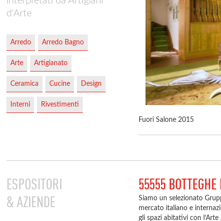
interpretati da Artigiani
d'Arte
Arredo
Arredo Bagno
Arte
Artigianato
Ceramica
Cucine
Design
Interni
Rivestimenti
Fuori Salone 2015
ESPOSITORI
55555 BOTTEGHE 
& AZIENDE
Siamo un selezionato Grupp
mercato italiano e intern
gli spazi abitativi con l’Art