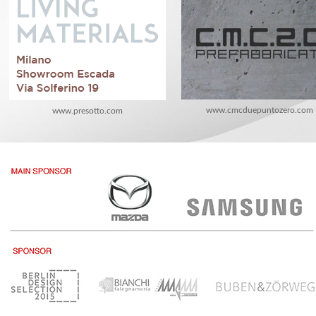
www.cmcduepuntozero.com
www.presotto.com