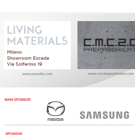
www.cmcduepuntozero.com
www.presotto.com