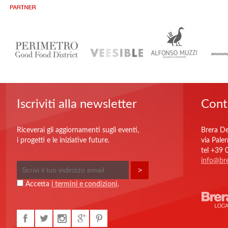
Iscriviti alla newsletter
Cont
Riceverai gli aggiornamenti sugli eventi,
Brera De
i progetti e le iniziative future.
via Pale
tel +39
info@bre
Accetta
i termini e condizioni
.