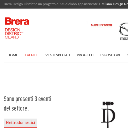
Brera Design District è un progetto di Studiolabo appartenente a
Milano Design N
HOME
EVENTI
EVENTI SPECIALI
PROGETTI
ESPOSITORI
EDITORIALE
COS'È BRERA DESIGN DISTRICT
INSTAGRAM FEED
Sono presenti 3 eventi
del settore:
Elettrodomestici