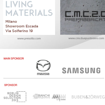
www.cmcduepuntozero.com
www.presotto.com