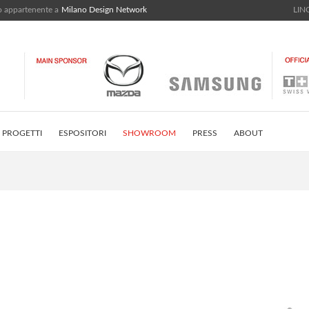
bo appartenente a
Milano Design Network
LING
PROGETTI
ESPOSITORI
SHOWROOM
PRESS
ABOUT
STRICT
INSTAGRAM FEED
CONTATTI