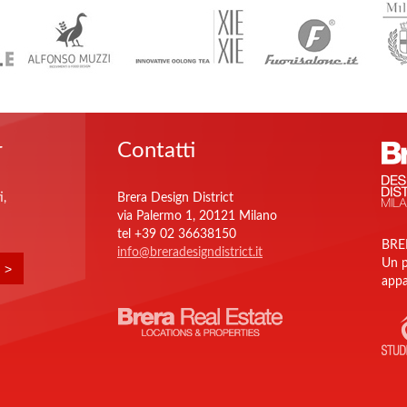
r
Contatti
i,
Brera Design District
via Palermo 1, 20121 Milano
tel +39 02 36638150
BRE
info@breradesigndistrict.it
Un p
appa