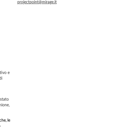
projectpoint@mirage.it
tivo e
di
 stato
nione,
che, le
n