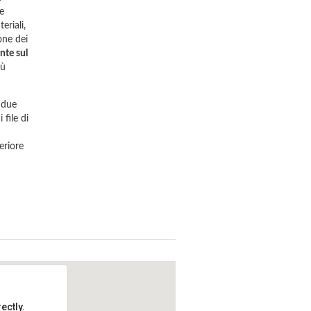
e
eriali,
ione dei
nte sul
iù
 due
 file di
eriore
ectly.