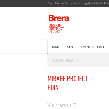
Brera Design District è un progetto di Studiola
HOME
EVENTI
EVENTI SPECIALI
SCHEDA LOCATION
EDITORIALE
COS'È BRERA DESIGN DI
MIRAGE PROJECT
POINT
Via Marsala 7