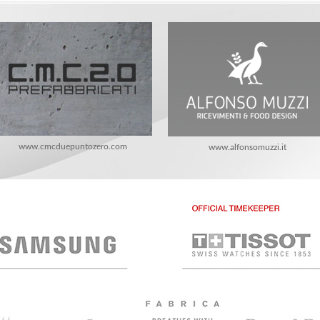
www.cmcduepuntozero.com
www.alfonsomuzzi.it