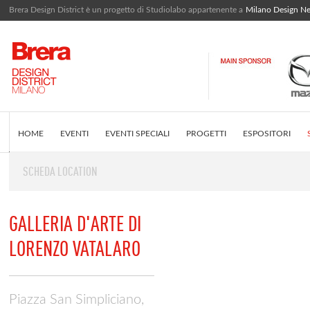
Brera Design District è un progetto di Studiolabo appartenente a
Milano Design N
HOME
EVENTI
EVENTI SPECIALI
PROGETTI
ESPOSITORI
SCHEDA LOCATION
EDITORIALE
COS'È BRERA DESIGN DISTRICT
INSTAGRAM FEED
GALLERIA D'ARTE DI
LORENZO VATALARO
Piazza San Simpliciano,