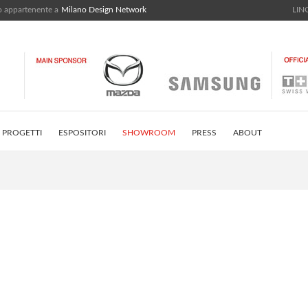
bo appartenente a
Milano Design Network
LING
PROGETTI
ESPOSITORI
SHOWROOM
PRESS
ABOUT
STRICT
INSTAGRAM FEED
CONTATTI