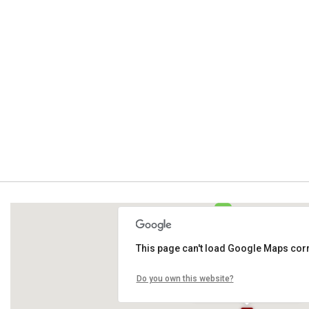
This page can't load Google Maps corr
Lanieri Atelier
Do you own this website?
Via Palermo 8, 5° Piano