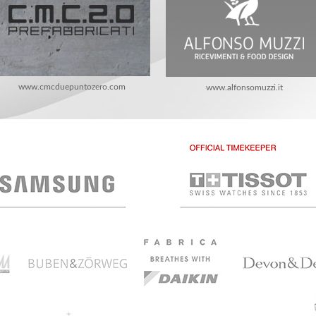
www.cmcduepuntozero.com
www.alfonsomuzzi.it