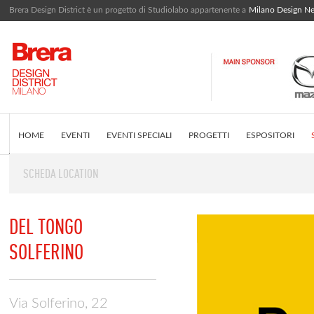
Brera Design District è un progetto di Studiolabo appartenente a
Milano Design N
HOME
EVENTI
EVENTI SPECIALI
PROGETTI
ESPOSITORI
SCHEDA LOCATION
EDITORIALE
COS'È BRERA DESIGN DISTRICT
INSTAGRAM FEED
DEL TONGO
SOLFERINO
Via Solferino, 22