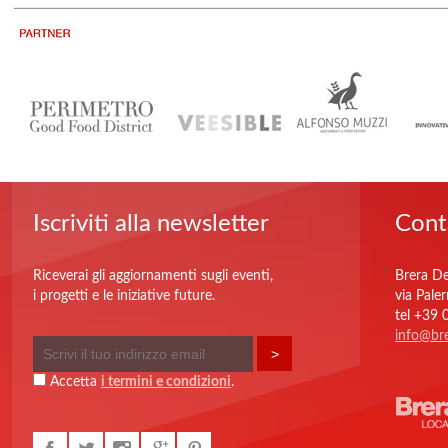
Iscriviti alla newsletter
Cont
Riceverai gli aggiornamenti sugli eventi,
Brera De
i progetti e le iniziative future.
via Pale
tel +39
info@bre
Accetta
i termini e condizioni
.