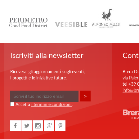
Iscriviti alla newsletter
Cont
Riceverai gli aggiornamenti sugli eventi,
Brera De
i progetti e le iniziative future.
via Pale
tel +39
info@bre
Accetta
i termini e condizioni
.