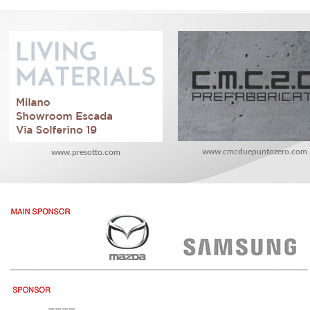
www.cmcduepuntozero.com
www.presotto.com