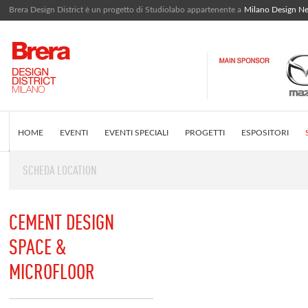
Brera Design District è un progetto di Studiolabo appartenente a
Milano Design N
HOME
EVENTI
EVENTI SPECIALI
PROGETTI
ESPOSITORI
SCHEDA LOCATION
EDITORIALE
COS'È BRERA DESIGN DISTRICT
INSTAGRAM FEED
CEMENT DESIGN
SPACE &
MICROFLOOR