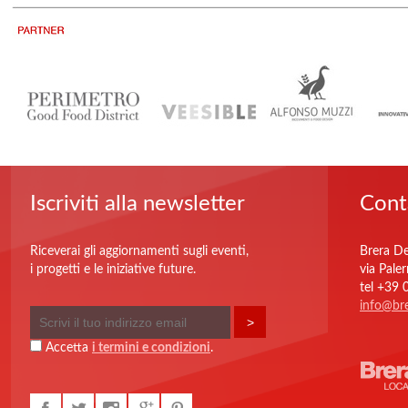
Iscriviti alla newsletter
Cont
Riceverai gli aggiornamenti sugli eventi,
Brera De
i progetti e le iniziative future.
via Pale
tel +39
info@bre
Accetta
i termini e condizioni
.