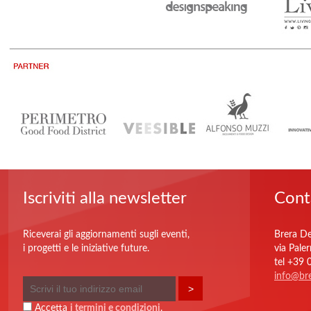
Iscriviti alla newsletter
Cont
Riceverai gli aggiornamenti sugli eventi,
Brera De
i progetti e le iniziative future.
via Pale
tel +39
info@bre
Accetta
i termini e condizioni
.