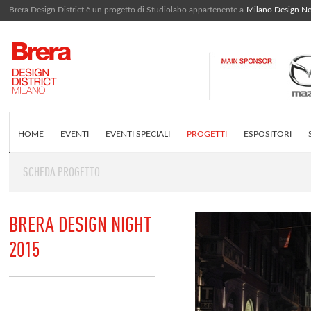
Brera Design District è un progetto di Studiolabo appartenente a
Milano Design N
HOME
EVENTI
EVENTI SPECIALI
PROGETTI
ESPOSITORI
SCHEDA PROGETTO
EDITORIALE
COS'È BRERA DESIGN DISTRICT
INSTAGRAM FEED
BRERA DESIGN NIGHT
2015