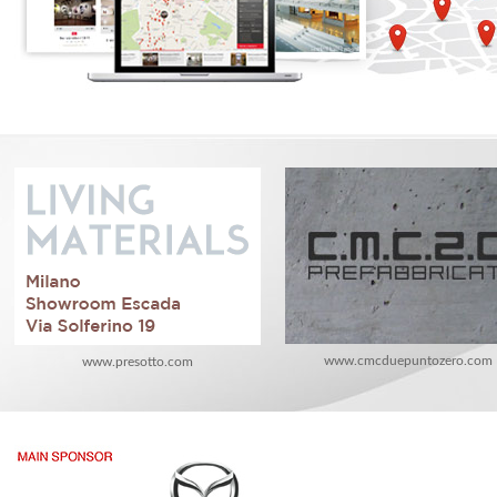
www.cmcduepuntozero.com
www.presotto.com